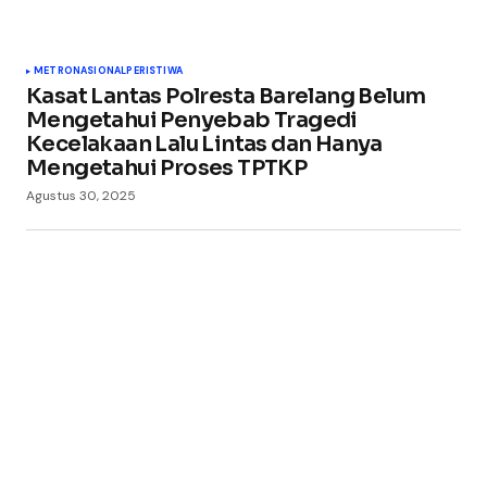
Your Name
*
METRO
NASIONAL
PERISTIWA
Kasat Lantas Polresta Barelang Belum
Your E-mail
*
Mengetahui Penyebab Tragedi
Kecelakaan Lalu Lintas dan Hanya
Mengetahui Proses TPTKP
Simpan nama, email, dan situs web saya pada
peramban ini untuk komentar saya berikutnya.
Agustus 30, 2025
Submit Comment