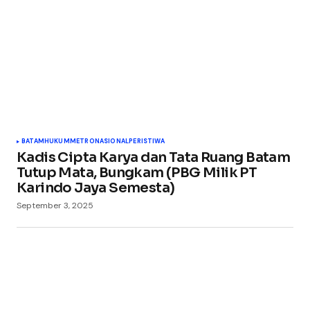
Comment
*
Your Name
*
BATAM
HUKUM
METRO
NASIONAL
PERISTIWA
Kadis Cipta Karya dan Tata Ruang Batam
Your E-mail
*
Tutup Mata, Bungkam (PBG Milik PT
Karindo Jaya Semesta)
Simpan nama, email, dan situs web saya pada
September 3, 2025
peramban ini untuk komentar saya berikutnya.
Submit Comment