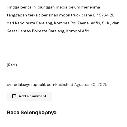
Hingga berita ini diunggah media belum menerima
tanggapan terkait perizinan mobil truck crane BP 9764 ZE
dari Kapolresta Barelang, Kombes Pol Zaenal Arifin, S.I.K., dan
Kasat Lantas Polresta Barelang, Kompol Afid.
(Red)
by
redaksi@isupublik.com
Published
Agustus 30, 2025
Add a comment
Baca Selengkapnya
Alamat email Anda tidak akan dipublikasikan.
Ruas yang wajib ditandai
*