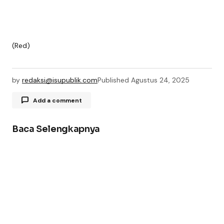
(Red)
by
redaksi@isupublik.com
Published
Agustus 24, 2025
Add a comment
Baca Selengkapnya
Alamat email Anda tidak akan dipublikasikan.
Ruas yang wajib ditandai
*
Comment
*